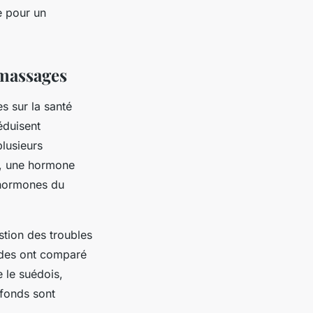
e pour un
 massages
s sur la santé
éduisent
plusieurs
l, une hormone
 hormones du
stion des troubles
tudes ont comparé
 le suédois,
ofonds sont