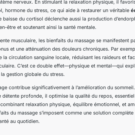
stème nerveux. En stimulant la relaxation physique, il favor
ol, hormone du stress, ce qui aide à restaurer un véritable
é
te baisse du cortisol déclenche aussi la production d’endorp
en-être et soutenant ainsi la santé mentale.
ente musculaire, les bienfaits du massage se manifestent p
onus et une atténuation des douleurs chroniques. Par exempl
 la circulation sanguine locale, réduisant les raideurs et faci
ulaire. C’est ce double effet—physique et mental—qui expliq
a gestion globale du stress.
age contribue significativement à l’amélioration du sommeil.
 détente profonde, il optimise la qualité du repos, essentiel
n combinant relaxation physique, équilibre émotionnel, et am
nfaits du massage s’imposent comme une solution complète 
anté au quotidien.