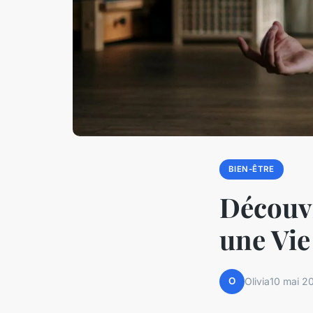
BIEN-ÊTRE
Découvr
une Vie
O
Olivia
10 mai 2