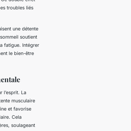
es troubles liés
uisent une détente
 sommeil soutient
a fatigue. Intégrer
nt le bien-être
mentale
 l’esprit. La
tente musculaire
ine et favorise
laire. Cela
ères, soulageant