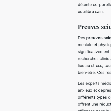
détente corporell
équilibre sain.
Preuves scie
Des
preuves sci
mentale et physi
significativement 
recherches cliniq
liée au stress, t
bien-être. Ces rés
Les experts médic
anxieux et dépres
différents types 
offrent une réduc
efficaces pour la