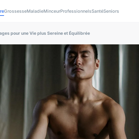
re
Grossesse
Maladie
Minceur
Professionnels
Santé
Seniors
ges pour une Vie plus Sereine et Équilibrée