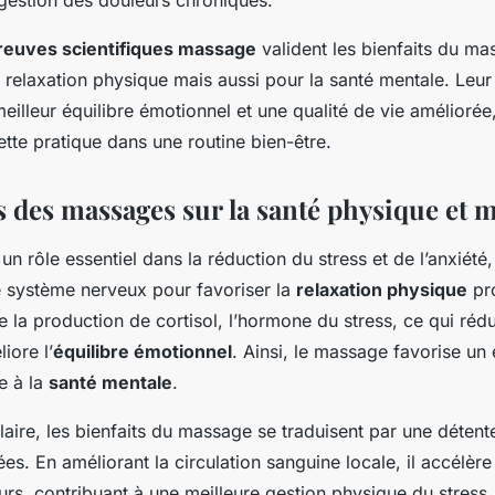
reuves scientifiques massage
valident les bienfaits du ma
 relaxation physique mais aussi pour la santé mentale. Leur 
meilleur équilibre émotionnel et une qualité de vie amélioré
ette pratique dans une routine bien-être.
s des massages sur la santé physique et 
un rôle essentiel dans la réduction du stress et de l’anxiété,
e système nerveux pour favoriser la
relaxation physique
pr
 la production de cortisol, l’hormone du stress, ce qui rédu
iore l’
équilibre émotionnel
. Ainsi, le massage favorise un
e à la
santé mentale
.
laire, les bienfaits du massage se traduisent par une détent
s. En améliorant la circulation sanguine locale, il accélère
urs, contribuant à une meilleure gestion physique du stress.