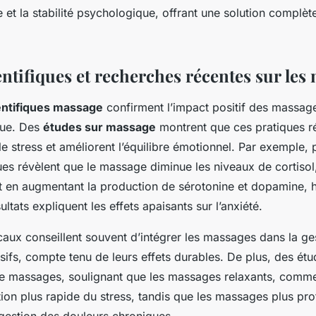
e et la stabilité psychologique, offrant une solution complèt
ntifiques et recherches récentes sur les
entifiques massage
confirment l’impact positif des massage
que. Des
études sur massage
montrent que ces pratiques r
le stress et améliorent l’équilibre émotionnel. Par exemple, 
ues révèlent que le massage diminue les niveaux de cortiso
out en augmentant la production de sérotonine et dopamine,
ultats expliquent les effets apaisants sur l’anxiété.
aux conseillent souvent d’intégrer les massages dans la ge
sifs, compte tenu de leurs effets durables. De plus, des é
de massages, soulignant que les massages relaxants, comme
tion plus rapide du stress, tandis que les massages plus pr
 gestion des douleurs chroniques.