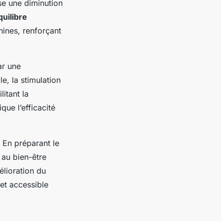
ise une diminution
quilibre
hines, renforçant
ar une
e, la stimulation
litant la
ue l’efficacité
 En préparant le
 au bien-être
élioration du
et accessible