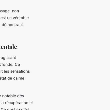
ssage, non
est un véritable
e, démontrant
mentale
 agissant
ofonde. Ce
it les sensations
 état de calme
e notable des
 la récupération et
 Ce double effet