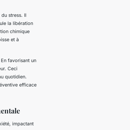
du stress. Il
le la libération
ction chimique
isse et à
. En favorisant un
eur. Ceci
au quotidien.
éventive efficace
mentale
xiété, impactant