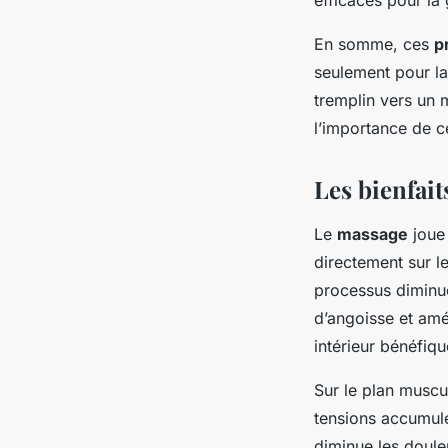
En somme, ces
p
seulement pour la
tremplin vers un 
l’importance de c
Les bienfait
Le
massage
joue 
directement sur l
processus diminue
d’angoisse et amél
intérieur bénéfiqu
Sur le plan muscu
tensions accumulée
diminue les doule