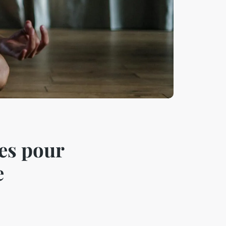
es pour
e